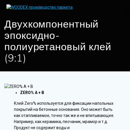
Skip
to
content
Двухкомпонентный
эпоксидно-
полиуретановый клей
(9:1)
ZERO% A + B
Клей Zero% используется для фиксации напольных
покрытий на бетонные основания. Оно может быть
как отапливаемое, точно так же и не впитывающее.
Например, как керамика, песчаник, мрамор и т.д.
Продукт не содержит воды и