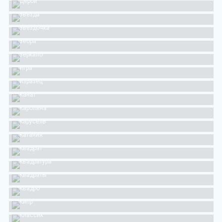
Дерби
Звезда
Звездочка
Зебра
Зеркало
Игра
Изразец
Канат
Каролина
Карусель
Катания
Квадрат
Квадратура
Квадраты
Квадро
Кипр
Классик