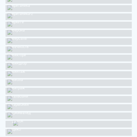
Британика
Британика-2
Брюгге
Верона
Версаль
Вечность
Виктори
Виндзор
Винтаж
Виола
Витраж
Гальбани
Гармония
Грюнвальд
Девон
Деко