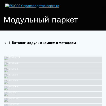
Skip
to
content
Модульный паркет
1. Каталог модуль с камнем и металлом
stone1-1
stone2
stone3
stone4
stone5
stone6
stone7
stone8
stone9