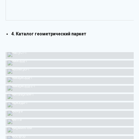
4. Каталог геометрический паркет
Август-1
Аккорд-1
Аллегро-1
Амаркорд-1
Амаркорд-2-1
Антверпен-1
Аркада-1
Бенуа
Бетта
Бирмингем
Босфор