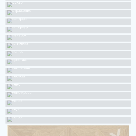
Оскар
Отражение
Пандора
Петербург
Печворк
Плетенка
Полюс
Престиж
Растрелли
Ребусы
Рено
Рено-Кросс
Ретро
Ридо
Ротор