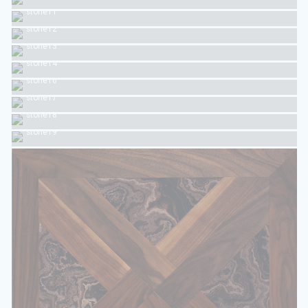
stone11
stone12
stone13
stone14
stone16
stone17
stone18
stone19