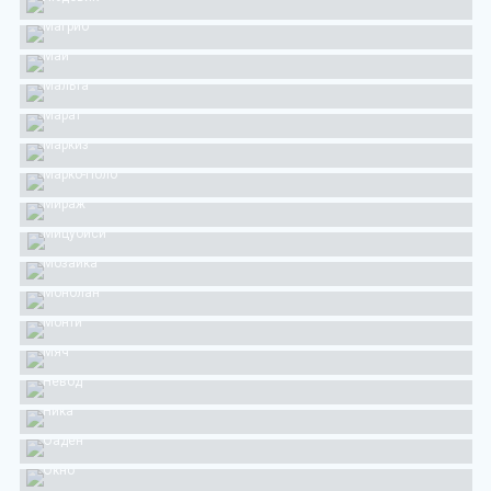
Магриб
Май
Мальта
Марат
Маркиз
Марко-Поло
Мираж
Мицубиси
Мозаика
Монблан
Монти
Мяч
Невод
Ника
Оаден
Окно