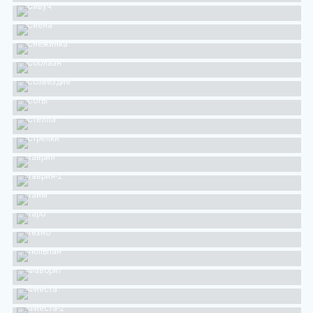
Сивуч
Сиена
Снежинка
Соблазн
Созвездие
Соты
Стелла
Стрелки
Таврия
Таврия-2
Тайм
Таро
Техно
Тюльпан
Фаворит
Фиеста
Фиеста-2