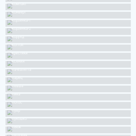
Компакт
Конверт
Корзинка-1
Корзинка-2
Корунд
Коттон
Крестики
Ксения
Ла-Валетта
Ларец
Левша
Лика
Лотос
Лувр
Лукошко
Льеж
Людовик