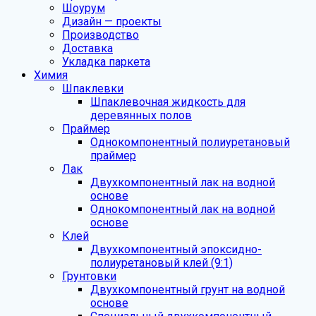
Шоурум
Дизайн — проекты
Производство
Доставка
Укладка паркета
Химия
Шпаклевки
Шпаклевочная жидкость для
деревянных полов
Праймер
Однокомпонентный полиуретановый
праймер
Лак
Двухкомпонентный лак на водной
основе
Однокомпонентный лак на водной
основе
Клей
Двухкомпонентный эпоксидно-
полиуретановый клей (9:1)
Грунтовки
Двухкомпонентный грунт на водной
основе