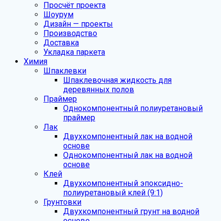
Просчёт проекта
Шоурум
Дизайн — проекты
Производство
Доставка
Укладка паркета
Химия
Шпаклевки
Шпаклевочная жидкость для
деревянных полов
Праймер
Однокомпонентный полиуретановый
праймер
Лак
Двухкомпонентный лак на водной
основе
Однокомпонентный лак на водной
основе
Клей
Двухкомпонентный эпоксидно-
полиуретановый клей (9:1)
Грунтовки
Двухкомпонентный грунт на водной
основе