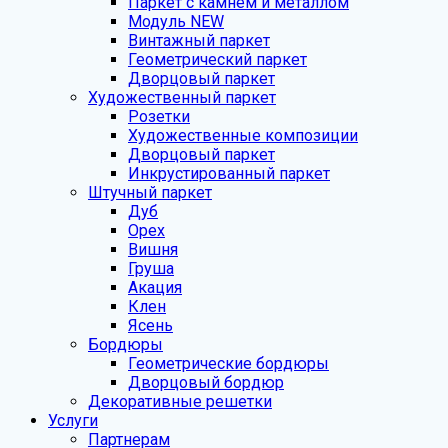
Паркет с камнем и металлом
Модуль NEW
Винтажный паркет
Геометрический паркет
Дворцовый паркет
Художественный паркет
Розетки
Художественные композиции
Дворцовый паркет
Инкрустированный паркет
Штучный паркет
Дуб
Орех
Вишня
Груша
Акация
Клен
Ясень
Бордюры
Геометрические бордюры
Дворцовый бордюр
Декоративные решетки
Услуги
Партнерам